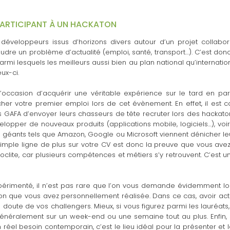
PARTICIPANT À UN HACKATON
éveloppeurs issus d’horizons divers autour d’un projet collaborat
dre un problème d’actualité (emploi, santé, transport…). C’est do
mi lesquels les meilleurs aussi bien au plan national qu’internationa
ux-ci.
l’occasion d’acquérir une véritable expérience sur le tard en par
cher votre premier emploi lors de cet évènement. En effet, il est 
 GAFA d’envoyer leurs chasseurs de tête recruter lors des hackato
pper de nouveaux produits (applications mobile, logiciels…), voir
s géants tels que Amazon, Google ou Microsoft viennent dénicher leur
 simple ligne de plus sur votre CV est donc la preuve que vous av
oclite, car plusieurs compétences et métiers s’y retrouvent. C’est un
périmenté, il n’est pas rare que l’on vous demande évidemment lor
n que vous avez personnellement réalisée. Dans ce cas, avoir act
 doute de vos challengers. Mieux, si vous figurez parmi les lauréat
généralement sur un week-end ou une semaine tout au plus. Enfin,
 réel besoin contemporain, c’est le lieu idéal pour la présenter et