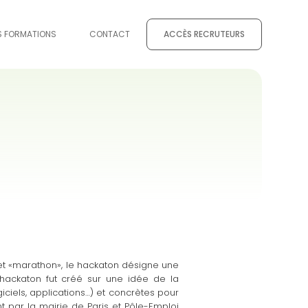
S FORMATIONS
CONTACT
ACCÈS RECRUTEURS
 et «marathon», le hackaton désigne une
hackaton fut créé sur une idée de la
ciels, applications…) et concrètes pour
t par la mairie de Paris et Pôle-Emploi