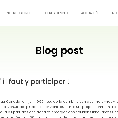
NOTRE CABINET
OFFRES D'EMPLOI
ACTUALITÉS
NO
Blog post
il faut y participer !
 au Canada le 4 juin 1999. Issu de la combinaison des mots «hack»
eurs venus de plusieurs horizons autour d’un projet commun. Le 
 la plupart des cas de faire émerger des solutions innovantes (logi
xemple, l’édition 2016 du hackaton de Paris organisé conjointemen