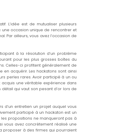
if. L’idée est de mutualiser plusieurs
nc une occasion unique de rencontrer et
l. Par ailleurs, vous avez l’occasion de
ticipant à la résolution d’un problème
courant pour les plus grosses boîtes du
ns. Celles-ci profitent généralement de
e en acquérir. Les hackatons sont ainsi
s perles rares. Avoir participé à un ou
ez acquis une véritable expérience dans
 détail qui vaut son pesant d’or lors de
s d’un entretien un projet auquel vous
ivement participé à un hackaton est un
s, les propositions ne manqueront pas à
 si vous avez concrètement réalisé une
 la proposer à des firmes qui pourraient